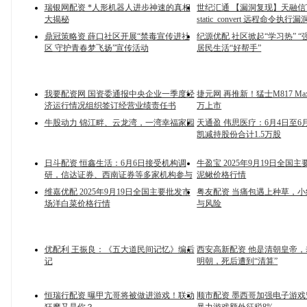
瑞银网配资 *人形机器人进步神速的真相
世纪汇通 【漏洞复现】天融信T
大揭秘
static_convert 远程命令执行漏
鼎冠策略资 薛口社区开展“禁毒宣传进社
纪源优配 社区掀起“学习热” “
区 守护青春梦飞扬”宣传活动
居民生活“好帮手”
我要配资网 国资委通报中央企业一季度经
捷元网 再推新！猛士M817 Max+
济运行情况组织签订经营业绩责任书
万上市
牛股动力 锦江畔、云龙湾，一湾幸福家园
天通盈 伟思医疗：6月4日至6
凯减持股份合计1.5万股
日斗配资 恒鑫生活：6月6日接受机构调
牛盈宝 2025年9月19日全国
研，信达证券、西南证券等多家机构参与
泥鳅价格行情
维嘉优配 2025年9月19日全国主要批发市
粤友配资 当痛包遇上种草，
场洋白菜价格行情
与风险
优配利 王振良：《五大道民间记忆》编后
西安高新配资 他是清朝皇帝
记
明朝，死后遭到“清算”
恒瑞行配资 曝甲亢哥将被做进游戏！联动
顺市配资 墨西哥加强电子游