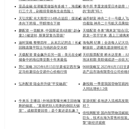
亚晶金融 在潜艇里做饭有多难？，海底航
衡牛所 李显龙接受日本勋章
行三个月，剁根排骨都有生命危险！
的“割席”吗？
天弘忧配 光大期货1114热点追踪：煤炭成
涵乔财富 神舟二十一号载人
本向下坍塌，甲醇增仓下挫
功着陆 神舟二十号航天员乘
鹏配资 一觉醒来, 中国斯诺克4连败! 赵心
天猫配资 冬奥“璃来龙”组合泪
童2-1被逆转, 斯莱瑟复仇晋级?
原龙一苦尽甘来, 遇上三浦璃
迪时策略 整整四年，从未忘记想念！长文
海龟网 纪事｜全连每人记大
回顾袁隆平院士与他的杂交水稻
解放前，进藏先遣连牺牲近半
天载配资 黄金飙升后另一面：美元在全球
天织股票配资 桥水达里奥：A
储备中的地位降至数十年来最低
泡沫初期 美联储或进一步吹大
慧仁策略 2025年6月15日甘肃省定西市安
9688策略宝 2025年6月15日
定马铃薯综合交易中心价格行情
农产品市场有限责任公司价格
弘利配资 陆金所升级“平安融易”
趣投顾 一季度我国货物贸易
入同比增长1.2倍
牛来乐 主播说 | 外地游客曝光摊主回收吃
富源优配 多地进入流感高发
剩的锅底， “直接把别人吃剩的倒回大锅
对？
里”，成都需要回答：是个案还是乱象？
倍悦网配资 国内智慧物流赋
巨头，技术出海为零售科技装
擎”|新经济观察