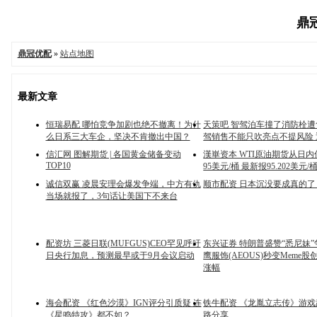
鼎冠
鼎冠优配
»
站点地图
最新文章
恒瑞易配 哪怕竞争加剧也绝不撤离！为什
天策吧 智驾泊车撞了消防栓遭
么日系三大车企，坚决不肯撤出中国？
驾销售不能只吹亮点不提风险
信汇网 图解期货 | 各国黄金储备变动
漢崋资本 WTI原油期货从日
TOP10
95美元/桶 最新报95.202美元/
诚信双赢 凌晨安理会爆发争端，中方有仇
顺市配资 日本沉没要成真的了
当场就报了，3句话让美国下不来台
配资坊 三菱日联(MUFGUS)CEO罕见呼吁
东兴证券 特朗普盛赞“悉尼妹”
日央行加息，预测最早或于9月会议启动
鹰服饰(AEOUS)秒变Meme股
涨幅
海会配资 《红色沙漠》IGN评分引质疑 连
铁牛配资 《龙胤立志传》游
《星鸣特攻》都不如？
路分享