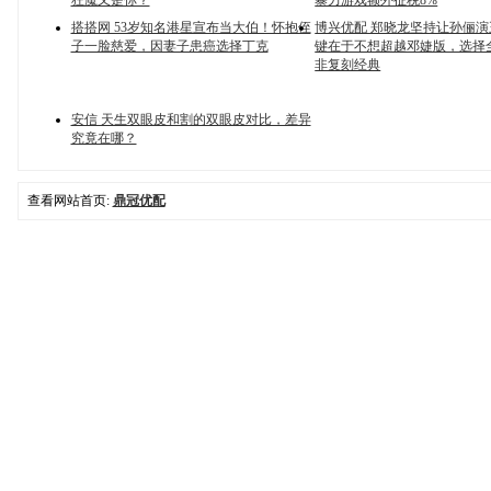
狂魔又是你？
暴力游戏额外征税8%
搭搭网 53岁知名港星宣布当大伯！怀抱侄
博兴优配 郑晓龙坚持让孙俪
子一脸慈爱，因妻子患癌选择丁克
键在于不想超越邓婕版，选择
非复刻经典
安信 天生双眼皮和割的双眼皮对比，差异
究竟在哪？
查看网站首页:
鼎冠优配